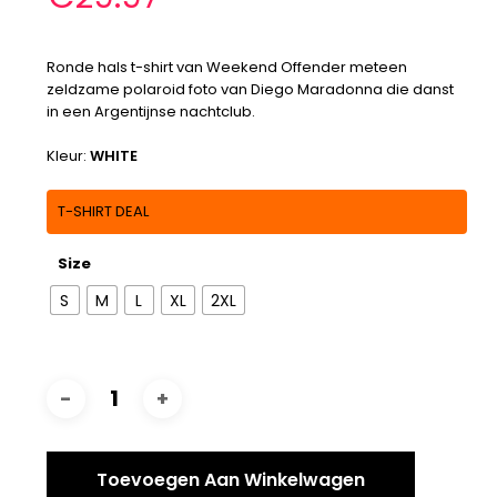
Ronde hals t-shirt van Weekend Offender meteen
zeldzame polaroid foto van Diego Maradonna die danst
in een Argentijnse nachtclub.
Kleur:
WHITE
T-SHIRT DEAL
Size
S
M
L
XL
2XL
Toevoegen Aan Winkelwagen