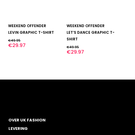
Dit
Dit
BEKIJK
BEKIJK
WEEKEND OFFENDER
WEEKEND OFFENDER
product
product
heeft
heeft
LEVIN GRAPHIC T-SHIRT
LET’S DANCE GRAPHIC T-
meerdere
meerdere
SHIRT
€
49.95
variaties.
variaties.
€
29.97
€
49.95
Deze
Deze
€
29.97
optie
optie
kan
kan
gekozen
gekozen
worden
worden
op
op
de
de
productpagina
productpagina
OVER UK FASHION
LEVERING