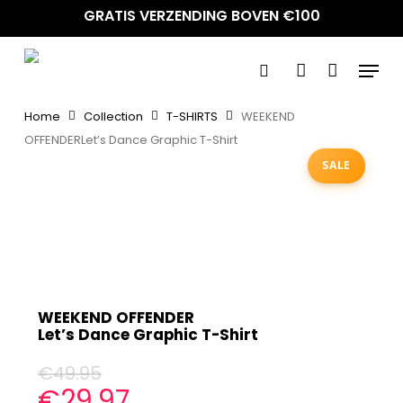
Skip
GRATIS VERZENDING BOVEN €100
to
main
Menu
content
search
account
Home
Collection
T-SHIRTS
WEEKEND
OFFENDERLet’s Dance Graphic T-Shirt
SALE
WEEKEND OFFENDER
Let’s Dance Graphic T-Shirt
€
49.95
€
29.97