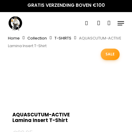
Skip
GRATIS VERZENDING BOVEN €100
to
main
Menu
content
search
account
Home
Collection
T-SHIRTS
AQUASCUTUM-ACTIVE
Lamina Insert T-Shirt
SALE
AQUASCUTUM-ACTIVE
Lamina Insert T-Shirt