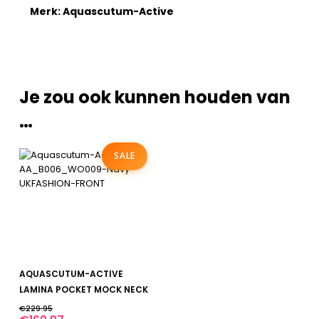
Merk:
Aquascutum-Active
Je zou ook kunnen houden van
…
SALE
Dit
BEKIJK
AQUASCUTUM-ACTIVE
product
heeft
LAMINA POCKET MOCK NECK
meerdere
€
229.95
variaties.