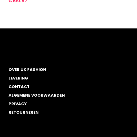
€
160.97
Deze
optie
kan
gekozen
worden
op
de
productpagina
OVER UK FASHION
LEVERING
CONTACT
ALGEMENE VOORWAARDEN
PRIVACY
RETOURNEREN