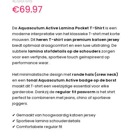
€
99.95
€
69.97
De
Aquascutum Active Lamina Pocket T-Shirt
is een
moderne interpretatie van het klassieke T-shirt met korte
mouwen. Dit
heren T-shirt van premium katoen jersey
biedt optimaal draagcomfort en een luxe uitstraling. De
subtiele
lamina stofdetails op de schouders
zorgen
voor een verfijnde, sportieve touch geïnspireerd op
performance wear.
Het minimalistische design met
ronde hals (crew neck)
en een
tonal Aquascutum Active badge op de borst
maakt dit T-shirt een veelzijdige essential voor elke
garderobe. Dankzij de
regular fit pasvorm
is het shirt
perfect te combineren met jeans, chino of sportieve
joggers.
✔ Gemaakt van hoogwaardig katoen jersey
✔ Sportieve lamina schouderdetails
✔ Comfortabele regular fit