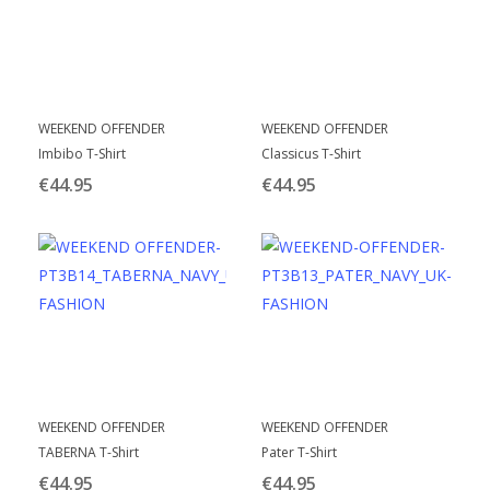
Dit
Dit
BEKIJK
BEKIJK
WEEKEND OFFENDER
WEEKEND OFFENDER
product
product
Imbibo T-Shirt
Classicus T-Shirt
heeft
heeft
€
44.95
€
44.95
meerdere
meerdere
variaties.
variaties.
Deze
Deze
optie
optie
kan
kan
gekozen
gekozen
worden
worden
op
op
Dit
Dit
BEKIJK
BEKIJK
de
de
WEEKEND OFFENDER
WEEKEND OFFENDER
product
product
productpagina
productpagina
TABERNA T-Shirt
Pater T-Shirt
heeft
heeft
€
44.95
€
44.95