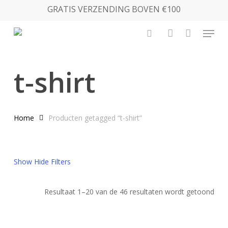
Skip
GRATIS VERZENDING BOVEN €100
to
Menu
main
search
account
content
t-shirt
Home
Producten getagged “t-shirt”
Show
Hide
Filters
Ges
Resultaat 1–20 van de 46 resultaten wordt getoond
op