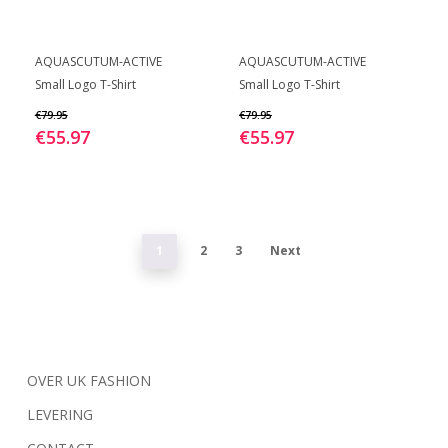
op
op
de
de
Dit
Dit
BEKIJK
BEKIJK
productpagina
productpagina
AQUASCUTUM-ACTIVE
AQUASCUTUM-ACTIVE
product
product
Small Logo T-Shirt
Small Logo T-Shirt
heeft
heeft
€
79.95
€
79.95
meerdere
meerdere
€
55.97
€
55.97
variaties.
variaties.
Deze
Deze
optie
optie
kan
kan
1
2
3
Next
gekozen
gekozen
worden
worden
op
op
de
de
productpagina
productpagina
OVER UK FASHION
LEVERING