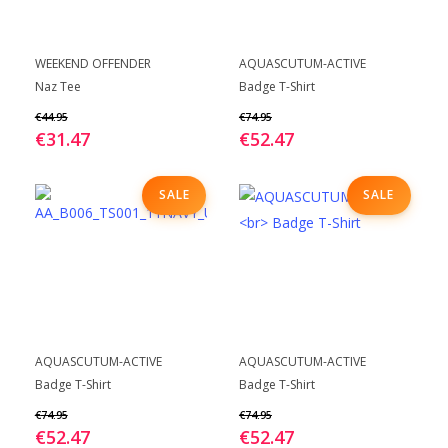
op
op
de
de
Dit
Dit
BEKIJK
BEKIJK
productpagina
productpagina
WEEKEND OFFENDER
AQUASCUTUM-ACTIVE
product
product
Naz Tee
Badge T-Shirt
heeft
heeft
€
44.95
€
74.95
meerdere
meerdere
€
31.47
€
52.47
variaties.
variaties.
Deze
Deze
SALE
SALE
optie
optie
kan
kan
gekozen
gekozen
worden
worden
op
op
de
de
Dit
Dit
BEKIJK
BEKIJK
productpagina
productpagina
AQUASCUTUM-ACTIVE
AQUASCUTUM-ACTIVE
product
product
Badge T-Shirt
Badge T-Shirt
heeft
heeft
€
74.95
€
74.95
meerdere
meerdere
€
52.47
€
52.47