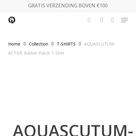
Skip
GRATIS VERZENDING BOVEN €100
to
Menu
main
search
account
content
Home
Collection
T-SHIRTS
AQUASCUTUM-
ACTIVE Rubber Patch T-Shirt
AQUASCUTUM-