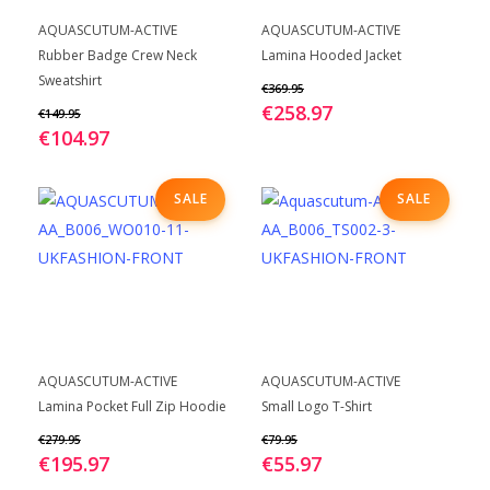
Dit
Dit
BEKIJK
BEKIJK
productpagina
productpagina
AQUASCUTUM-ACTIVE
AQUASCUTUM-ACTIVE
product
product
Rubber Badge Crew Neck
Lamina Hooded Jacket
heeft
heeft
Sweatshirt
€
369.95
meerdere
meerdere
€
258.97
€
149.95
variaties.
variaties.
€
104.97
Deze
Deze
optie
optie
SALE
SALE
kan
kan
gekozen
gekozen
worden
worden
op
op
de
de
productpagina
productpagina
Dit
Dit
BEKIJK
BEKIJK
AQUASCUTUM-ACTIVE
AQUASCUTUM-ACTIVE
product
product
Lamina Pocket Full Zip Hoodie
Small Logo T-Shirt
heeft
heeft
€
279.95
€
79.95
meerdere
meerdere
€
195.97
€
55.97
variaties.
variaties.