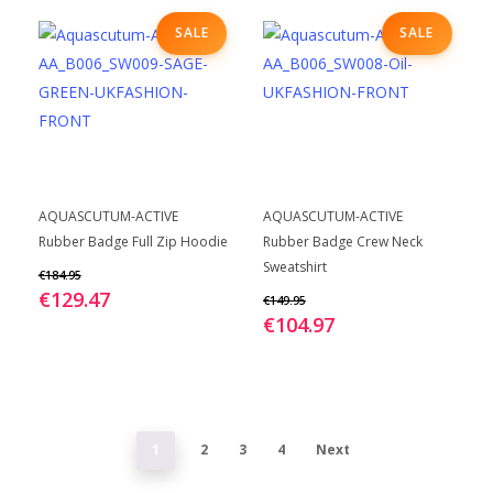
Deze
Deze
SALE
SALE
optie
optie
kan
kan
gekozen
gekozen
worden
worden
op
op
de
de
Dit
Dit
BEKIJK
BEKIJK
productpagina
productpagina
AQUASCUTUM-ACTIVE
AQUASCUTUM-ACTIVE
product
product
Rubber Badge Full Zip Hoodie
Rubber Badge Crew Neck
heeft
heeft
Sweatshirt
€
184.95
meerdere
meerdere
€
129.47
€
149.95
variaties.
variaties.
€
104.97
Deze
Deze
optie
optie
kan
kan
gekozen
gekozen
1
2
3
4
Next
worden
worden
op
op