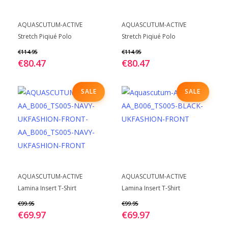
de
de
Dit
Dit
BEKIJK
BEKIJK
productpagina
productpagina
AQUASCUTUM-ACTIVE
AQUASCUTUM-ACTIVE
product
product
Stretch Piqiué Polo
Stretch Piqiué Polo
heeft
heeft
€
114.95
€
114.95
meerdere
meerdere
€
80.47
€
80.47
variaties.
variaties.
Deze
Deze
SALE
SALE
optie
optie
kan
kan
gekozen
gekozen
worden
worden
op
op
de
de
Dit
Dit
BEKIJK
BEKIJK
productpagina
productpagina
AQUASCUTUM-ACTIVE
AQUASCUTUM-ACTIVE
product
product
Lamina Insert T-Shirt
Lamina Insert T-Shirt
heeft
heeft
€
99.95
€
99.95
meerdere
meerdere
€
69.97
€
69.97
variaties.
variaties.