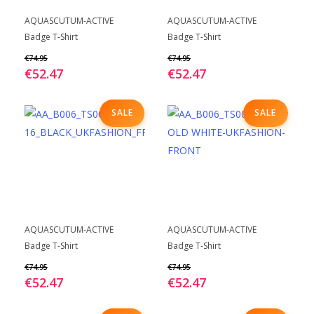
de
de
Dit
Dit
BEKIJK
BEKIJK
productpagina
productpagina
AQUASCUTUM-ACTIVE
AQUASCUTUM-ACTIVE
product
product
Badge T-Shirt
Badge T-Shirt
heeft
heeft
€
74.95
€
74.95
meerdere
meerdere
€
52.47
€
52.47
variaties.
variaties.
Deze
Deze
SALE
SALE
optie
optie
kan
kan
gekozen
gekozen
worden
worden
op
op
de
de
Dit
Dit
BEKIJK
BEKIJK
productpagina
productpagina
AQUASCUTUM-ACTIVE
AQUASCUTUM-ACTIVE
product
product
Badge T-Shirt
Badge T-Shirt
heeft
heeft
€
74.95
€
74.95
meerdere
meerdere
€
52.47
€
52.47
variaties.
variaties.
Deze
Deze