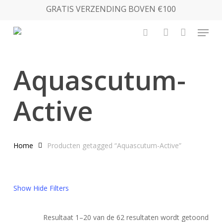
Skip
GRATIS VERZENDING BOVEN €100
to
Menu
main
search
account
content
Aquascutum-
Active
Home
Producten getagged “Aquascutum-Active”
Show
Hide
Filters
Ges
Resultaat 1–20 van de 62 resultaten wordt getoond