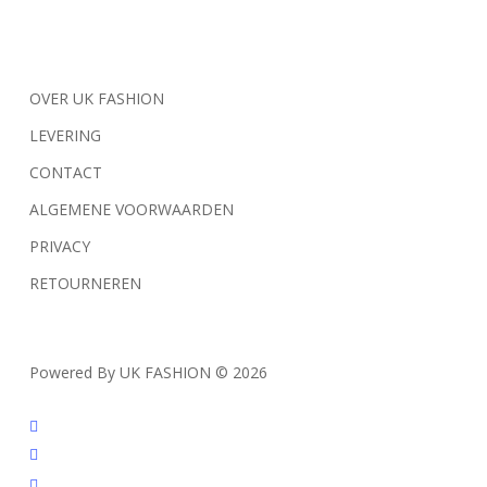
de
de
productpagina
productpagina
OVER UK FASHION
LEVERING
CONTACT
ALGEMENE VOORWAARDEN
PRIVACY
RETOURNEREN
Powered By UK FASHION © 2026
facebook
instagram
tiktok