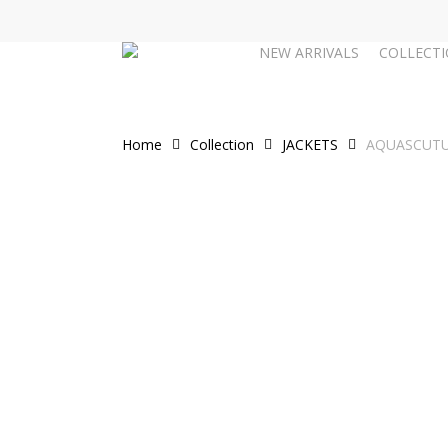
Skip
to
NEW ARRIVALS
COLLECT
main
content
Home
Collection
JACKETS
AQUASCUTUM-