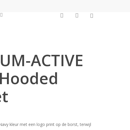
0
search
account
OUTLET
UM-ACTIVE
 Hooded
et
avy kleur met een logo print op de borst, terwijl