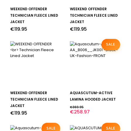
Dit
Dit
BEKIJK
BEKIJK
WEEKEND OFFENDER
WEEKEND OFFENDER
product
product
heeft
heeft
TECHNICIAN FLEECE LINED
TECHNICIAN FLEECE LINED
meerdere
meerdere
JACKET
JACKET
variaties.
variaties.
€
119.95
€
119.95
Deze
Deze
optie
optie
kan
kan
SALE
gekozen
gekozen
worden
worden
op
op
de
de
productpagina
productpagina
Dit
Dit
BEKIJK
BEKIJK
WEEKEND OFFENDER
AQUASCUTUM-ACTIVE
product
product
heeft
heeft
TECHNICIAN FLEECE LINED
LAMINA HOODED JACKET
meerdere
meerdere
JACKET
€
369.95
variaties.
variaties.
€
258.97
€
119.95
Deze
Deze
optie
optie
kan
kan
SALE
SALE