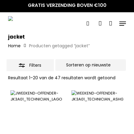
Skip
GRATIS VERZENDING BOVEN €100
to
Close
main
Filters
Menu
content
search
account
jacket
Home
Producten getagged “jacket”
Filters
Gesorte
Resultaat 1–20 van de 47 resultaten wordt getoond
op
nieuwste