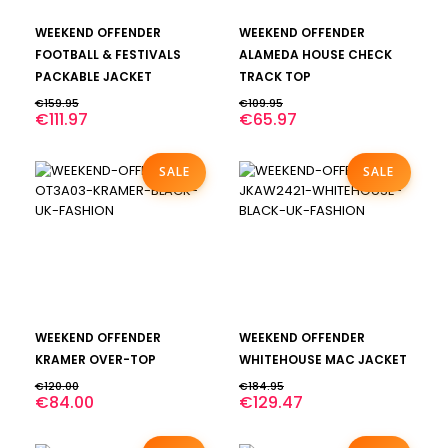
Dit
Dit
BEKIJK
BEKIJK
WEEKEND OFFENDER
WEEKEND OFFENDER
product
product
heeft
heeft
FOOTBALL & FESTIVALS
ALAMEDA HOUSE CHECK
meerdere
meerdere
PACKABLE JACKET
TRACK TOP
variaties.
variaties.
€
159.95
€
109.95
Deze
Deze
€
111.97
€
65.97
optie
optie
kan
kan
SALE
SALE
gekozen
gekozen
worden
worden
op
op
de
de
productpagina
productpagina
Dit
Dit
BEKIJK
BEKIJK
WEEKEND OFFENDER
WEEKEND OFFENDER
product
product
heeft
heeft
KRAMER OVER-TOP
WHITEHOUSE MAC JACKET
meerdere
meerdere
€
120.00
€
184.95
variaties.
variaties.
€
84.00
€
129.47
Deze
Deze
optie
optie