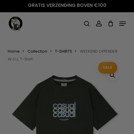
Skip
GRATIS VERZENDING BOVEN €100
to
main
Menu
content
search
account
Home
Collection
T-SHIRTS
WEEKEND OFFENDER
W.O.L. T-Shirt
SALE