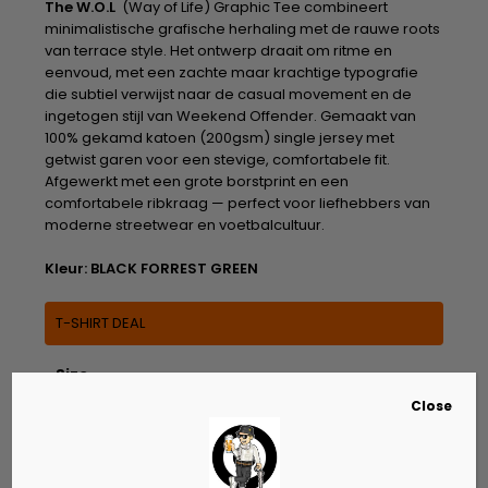
The W.O.L
(Way of Life) Graphic Tee combineert
minimalistische grafische herhaling met de rauwe roots
van terrace style. Het ontwerp draait om ritme en
eenvoud, met een zachte maar krachtige typografie
die subtiel verwijst naar de casual movement en de
ingetogen stijl van Weekend Offender. Gemaakt van
100% gekamd katoen (200gsm) single jersey met
getwist garen voor een stevige, comfortabele fit.
Afgewerkt met een grote borstprint en een
comfortabele ribkraag — perfect voor liefhebbers van
moderne streetwear en voetbalcultuur.
Kleur: BLACK FORREST GREEN
T-SHIRT DEAL
Size
Close
S
M
L
XL
2XL
3XL