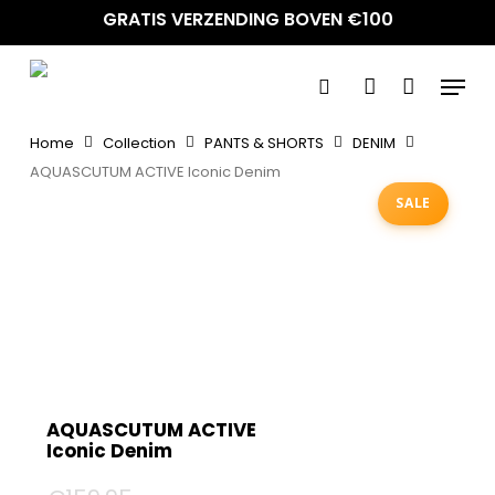
Skip
GRATIS VERZENDING BOVEN €100
to
main
Menu
content
search
account
Home
Collection
PANTS & SHORTS
DENIM
AQUASCUTUM ACTIVE Iconic Denim
SALE
AQUASCUTUM ACTIVE
Iconic Denim