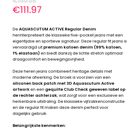
€
159.95
€
111.97
De
AQUASCUTUM ACTIVE Regular Denim
herinterpreteert de klassieke five-pocket jeans met een
eigentijdse en sportieve signatuur. Deze regular fit jeans is
vervaardigd uit
premium katoen denim (99% katoen,
1% elastaan)
en biedt dankzij de lichte stretch optimaal
draagcomfort en bewegingsvrijheid.
Deze heren jeans combineert heritage details met
moderne afwerking. De broek is voorzien van een
siliconen back patch met 3D Aquascutum Active
artwork
en een
gequilte Club Check geweven label op
de rechter achterzak
, wat zorgt voor een exclusieve en
herkenbare uitstraling. De klassieke vijfzakkenconstructie
en de regular fit maken deze denim perfect voor
dagelijks gebruik.
Belangrijkste kenmerken: