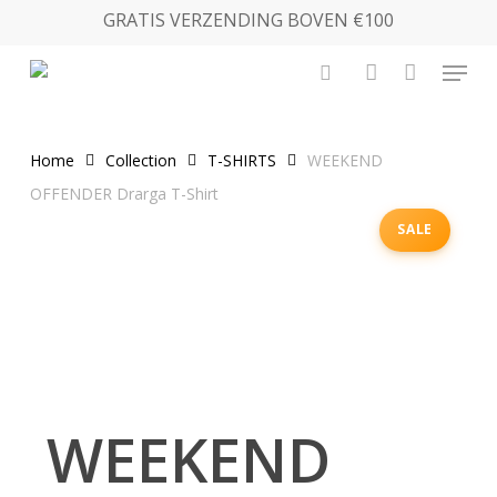
Skip
GRATIS VERZENDING BOVEN €100
to
Menu
main
search
account
content
Home
Collection
T-SHIRTS
WEEKEND
OFFENDER Drarga T-Shirt
SALE
WEEKEND