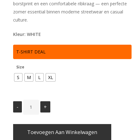
borstprint en een comfortabele ribkraag — een perfecte
zomer essential binnen moderne streetwear en casual
culture.
Kleur: WHITE
T-SHIRT DEAL
Size
S
M
L
XL
Toevoegen Aan Winkelwagen