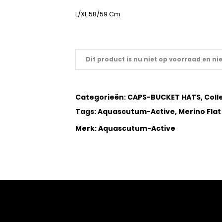
L/XL 58/59 Cm
Dit product is nu niet op voorraad en ni
OVER UK FASHION
LEVERING
Categorieën:
CAPS-BUCKET HATS
,
Coll
CONTACT
Tags:
Aquascutum-Active
,
Merino Flat
ALGEMENE VOORWAARDEN
Merk:
Aquascutum-Active
PRIVACY
RETOURNEREN