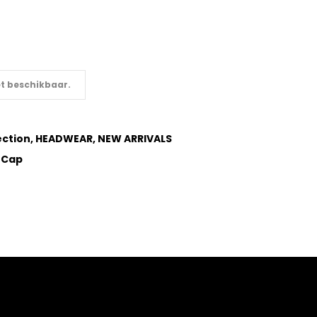
et beschikbaar.
ection
,
HEADWEAR
,
NEW ARRIVALS
 Cap