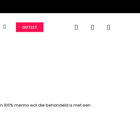
search
account
S
OUTLET
n 100% merino wol die behandeld is met een