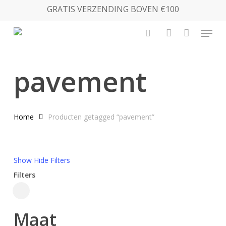
Skip
GRATIS VERZENDING BOVEN €100
to
Menu
main
search
account
content
pavement
Home
Producten getagged “pavement”
Show
Hide
Filters
Filters
Close
Filters
Maat