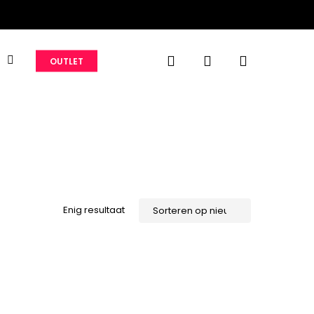
search
account
S
OUTLET
Enig resultaat