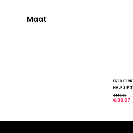
Maat
Dit
FRED PERR
product
heeft
HALF ZIP 
meerdere
€
149.95
variaties.
€
89.97
Deze
optie
kan
gekozen
worden