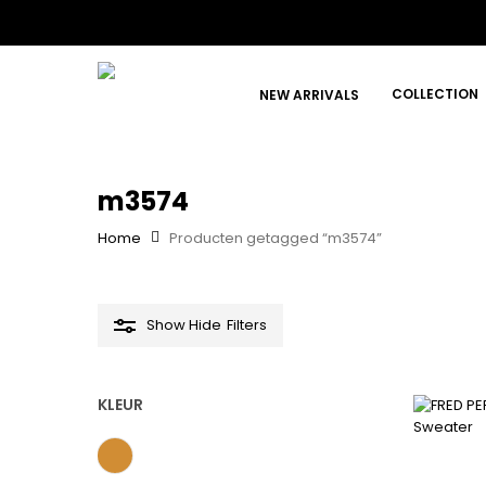
Skip
to
main
content
COLLECTION
NEW ARRIVALS
m3574
Hit enter to search or ESC to close
Home
Producten getagged “m3574”
Show
Hide
Filters
KLEUR
Beige