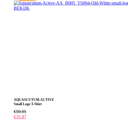
BEKIJK
Dit
product
heeft
meerdere
variaties.
Deze
optie
kan
gekozen
worden
op
de
productpagina
AQUASCUTUM-ACTIVE
Small Logo T-Shirt
€
59.95
€
35.97