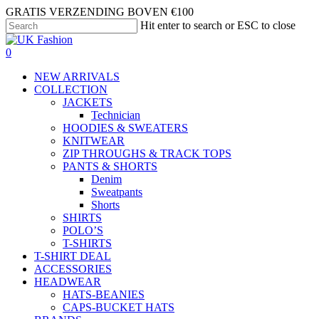
Skip
GRATIS VERZENDING BOVEN €100
to
Hit enter to search or ESC to close
main
Close
content
Search
search
account
0
Menu
NEW ARRIVALS
COLLECTION
JACKETS
Technician
HOODIES & SWEATERS
KNITWEAR
ZIP THROUGHS & TRACK TOPS
PANTS & SHORTS
Denim
Sweatpants
Shorts
SHIRTS
POLO’S
T-SHIRTS
T-SHIRT DEAL
ACCESSORIES
HEADWEAR
HATS-BEANIES
CAPS-BUCKET HATS