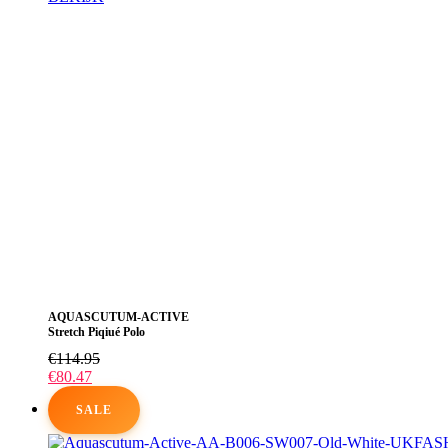
Dit
product
heeft
meerdere
variaties.
Deze
optie
kan
gekozen
worden
op
de
productpagina
AQUASCUTUM-ACTIVE
Stretch Piqiué Polo
€
114.95
€
80.47
SALE