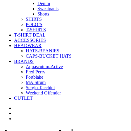
Denim
Sweatpants
Shorts
SHIRTS
POLO’S
T-SHIRTS
T-SHIRT DEAL
ACCESSORIES
HEADWEAR
HATS-BEANIES
CAPS-BUCKET HATS
BRANDS
Aquascutum-Active
Fred Perry
Fortblake
MA.Strum
Sergio Tacchini
Weekend Offender
OUTLET