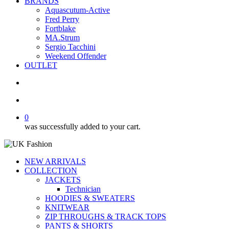
BRANDS
Aquascutum-Active
Fred Perry
Fortblake
MA.Strum
Sergio Tacchini
Weekend Offender
OUTLET
search
account
0
was successfully added to your cart.
NEW ARRIVALS
COLLECTION
JACKETS
Technician
HOODIES & SWEATERS
KNITWEAR
ZIP THROUGHS & TRACK TOPS
PANTS & SHORTS