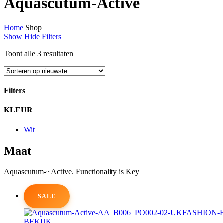
Aquascutum-Active
Home
Shop
Show
Hide
Filters
Gesorteerd
Toont alle 3 resultaten
op
nieuwste
Filters
Close
KLEUR
Filters
Wit
Maat
Aquascutum-~Active. Functionality is Key
SALE
BEKIJK