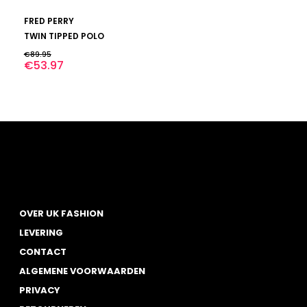
Dit
BEKIJK
FRED PERRY
product
heeft
TWIN TIPPED POLO
meerdere
€
89.95
variaties.
€
53.97
Deze
optie
kan
gekozen
worden
op
de
productpagina
OVER UK FASHION
LEVERING
CONTACT
ALGEMENE VOORWAARDEN
PRIVACY