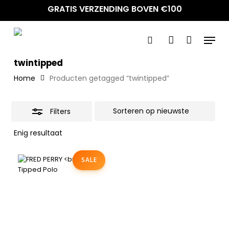
Skip
GRATIS VERZENDING BOVEN €100
to
Close
main
Filters
Menu
content
search
account
twintipped
Home
Producten getagged “twintipped”
Filters
Enig resultaat
SALE