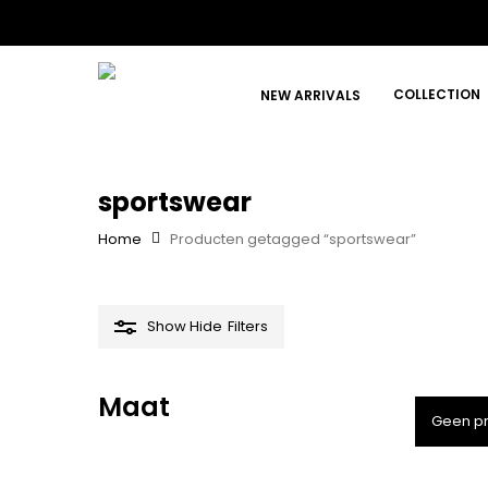
Skip
to
main
content
COLLECTION
NEW ARRIVALS
sportswear
Hit enter to search or ESC to close
Home
Producten getagged “sportswear”
Show
Hide
Filters
Maat
Geen pr