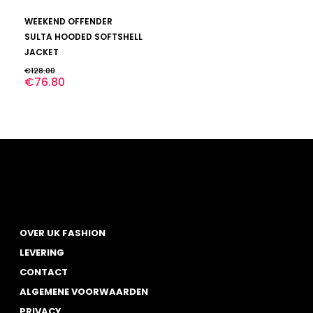
Dit
BEKIJK
WEEKEND OFFENDER
product
heeft
SULTA HOODED SOFTSHELL
meerdere
JACKET
variaties.
€
128.00
Deze
€
76.80
optie
kan
gekozen
worden
op
de
productpagina
OVER UK FASHION
LEVERING
CONTACT
ALGEMENE VOORWAARDEN
PRIVACY