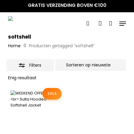
Skip
GRATIS VERZENDING BOVEN €100
to
Close
main
Filters
Menu
content
search
account
softshell
Home
Producten getagged “softshell”
Filters
Enig resultaat
SALE