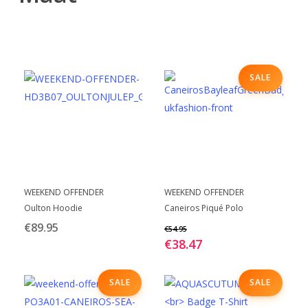
SALE
Dit
Dit
BEKIJK
BEKIJK
WEEKEND OFFENDER
WEEKEND OFFENDER
product
product
Oulton Hoodie
Caneiros Piqué Polo
heeft
heeft
€
89.95
€
54.95
meerdere
meerdere
€
38.47
variaties.
variaties.
Deze
Deze
SALE
SALE
optie
optie
kan
kan