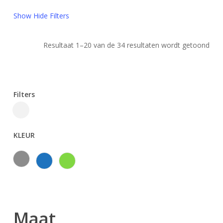
Show
Hide
Filters
Ges
Resultaat 1–20 van de 34 resultaten wordt getoond
op
nie
Filters
Close
Filters
KLEUR
Grijs
Blauw
Groen
Maat