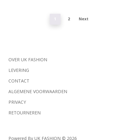
optie
optie
kan
kan
1
2
Next
gekozen
gekozen
worden
worden
op
op
de
de
productpagina
productpagina
OVER UK FASHION
LEVERING
CONTACT
ALGEMENE VOORWAARDEN
PRIVACY
RETOURNEREN
Powered By UK FASHION © 2026