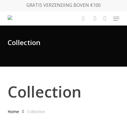
Skip
GRATIS VERZENDING BOVEN €100
to
Menu
main
search
account
content
Collection
Collection
Home
Collection