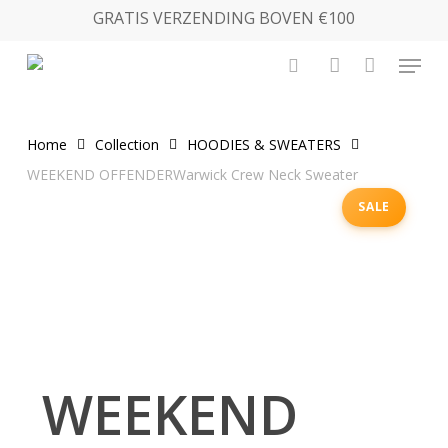
Skip
GRATIS VERZENDING BOVEN €100
to
Menu
main
search
account
content
Home
Collection
HOODIES & SWEATERS
WEEKEND OFFENDERWarwick Crew Neck Sweater
SALE
WEEKEND