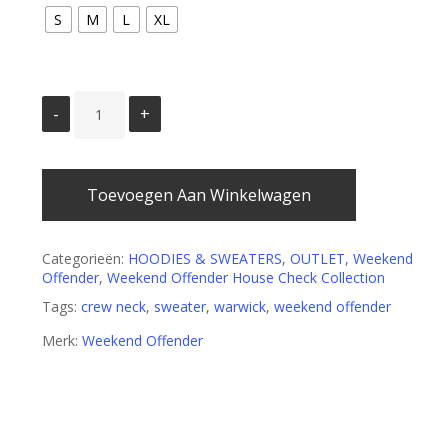
S
M
L
XL
Toevoegen Aan Winkelwagen
Categorieën:
HOODIES & SWEATERS
,
OUTLET
,
Weekend
Offender
,
Weekend Offender House Check Collection
Tags:
crew neck
,
sweater
,
warwick
,
weekend offender
Merk:
Weekend Offender