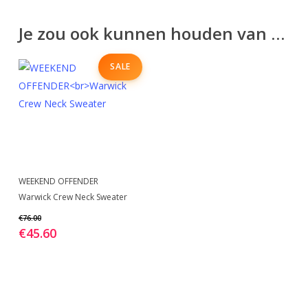
Je zou ook kunnen houden van …
SALE
Dit
BEKIJK
WEEKEND OFFENDER
product
Warwick Crew Neck Sweater
heeft
€
76.00
meerdere
€
45.60
variaties.
Deze
optie
kan