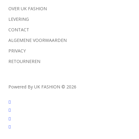
gekozen
OVER UK FASHION
worden
op
LEVERING
de
CONTACT
productpagina
ALGEMENE VOORWAARDEN
PRIVACY
RETOURNEREN
Powered By UK FASHION © 2026
facebook
instagram
tiktok
trustpilot