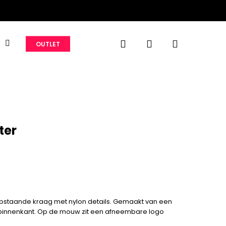
search
account
S
OUTLET
ter
opstaande kraag met nylon details. Gemaakt van een
binnenkant. Op de mouw zit een afneembare logo