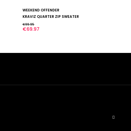
Dit
BEKIJK
WEEKEND OFFENDER
product
heeft
KRAVIZ QUARTER ZIP SWEATER
meerdere
€
99.95
variaties.
€
69.97
Deze
optie
kan
gekozen
worden
op
de
productpagina