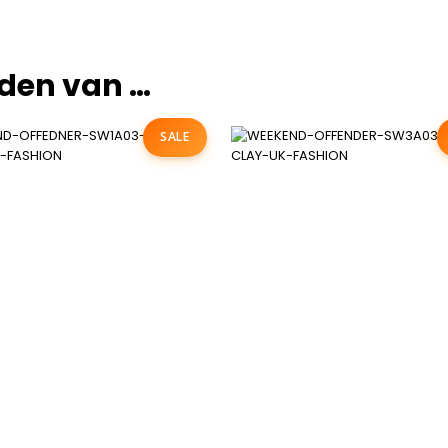
den van …
SALE
OVER UK FASHION