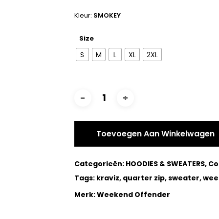
Kleur:
SMOKEY
Size
S
M
L
XL
2XL
Toevoegen Aan Winkelwagen
Categorieën:
HOODIES & SWEATERS
,
Co
Tags:
kraviz
,
quarter zip
,
sweater
,
wee
Merk:
Weekend Offender