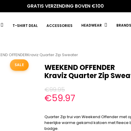
GRATIS VERZENDING BOVEN €100
HEADWEAR
BRAND
T-SHIRT DEAL
ACCESSORIES
END OFFENDERKraviz Quarter Zip Sweater
SALE
WEEKEND OFFENDER
Kraviz Quarter Zip Swea
€
99.95
€
59.97
Quarter Zip trui van Weekend Offender met 
heerlijke warme gekamd katoen met fleece 
badge.