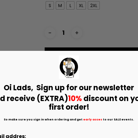
S
M
L
XL
2XL
Toevoegen Aan Winkelwagen
Categorieën:
HOODIES & SWEATERS
,
Col
Tags:
sweater
,
Thunder
,
weekend offe
Oi Lads, Sign up for our
newsletter
Merk:
Weekend Offender
d receive (EXTRA)
10%
discount on y
first order!
So make sure you sign in when ordering and get
early acces
to our SALE events.
il addres: