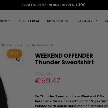
GRATIS VERZENDING BOVEN €100
TION
HEADWEAR
B
T-SHIRT DEAL
ACCESSORIES
END OFFENDER Thunder Sweatshirt
SALE
WEEKEND OFFENDER
Thunder Sweatshirt
€
84.95
€
59.47
De
Thunder Sweatshirt
van
Weekend Offen
heren en dames
, gemaakt van
100% gekamd 
twisted yarn constructie
voelt de sweater ext