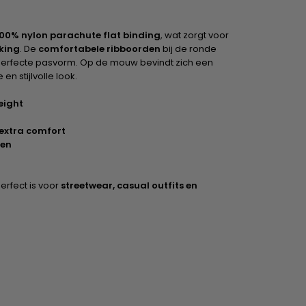
100% nylon parachute flat binding
, wat zorgt voor
king
. De
comfortabele ribboorden
bij de ronde
perfecte pasvorm. Op de mouw bevindt zich een
n stijlvolle look.
eight
 extra comfort
den
erfect is voor
streetwear, casual outfits en