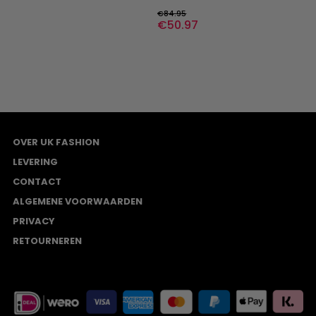
meerdere
€
84.95
variaties.
€
50.97
Deze
optie
kan
gekozen
worden
op
de
agina
productpagina
OVER UK FASHION
LEVERING
CONTACT
ALGEMENE VOORWAARDEN
PRIVACY
RETOURNEREN