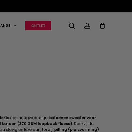
search
account
RANDS
OUTLET
der
is een hoogwaardige
katoenen sweater voor
katoen (370 GSM loopback fleece)
. Dankzij de
ra stevig en luxe aan, terwijl
pilling (pluisvorming)