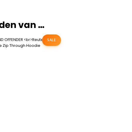
den van …
SALE