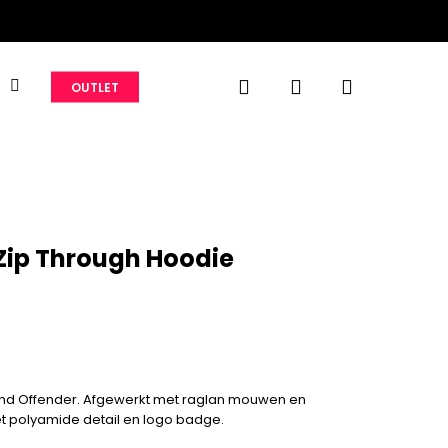
search
account
S
OUTLET
ip Through Hoodie
nd Offender. Afgewerkt met raglan mouwen en
et polyamide detail en logo badge.