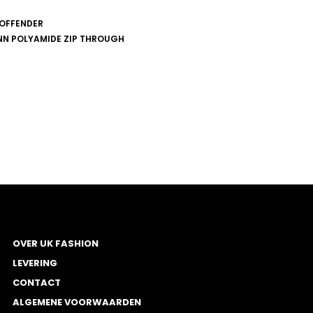
BEKIJK
OFFENDER
N POLYAMIDE ZIP THROUGH
e
agina
OVER UK FASHION
LEVERING
CONTACT
ALGEMENE VOORWAARDEN