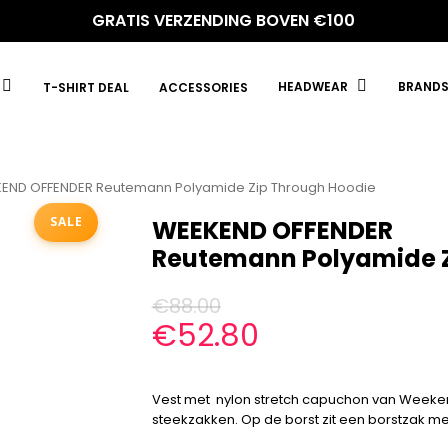
GRATIS VERZENDING BOVEN €100
HEADWEAR
BRAND
T-SHIRT DEAL
ACCESSORIES
END OFFENDER Reutemann Polyamide Zip Through Hoodie
SALE
WEEKEND OFFENDER
Reutemann Polyamide Z
€
88.00
€
52.80
Vest met nylon stretch capuchon van Weeke
steekzakken. Op de borst zit een borstzak m