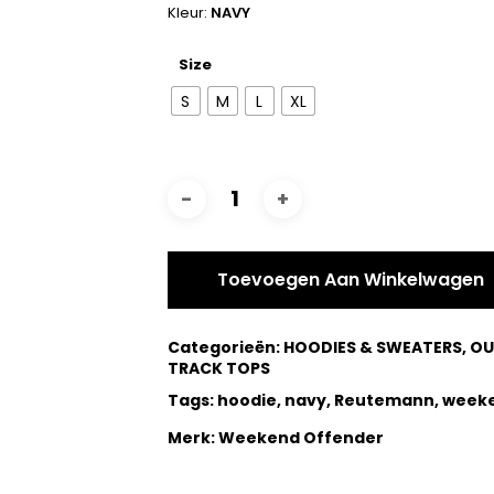
Kleur:
NAVY
Size
S
M
L
XL
Toevoegen Aan Winkelwagen
Categorieën:
HOODIES & SWEATERS
,
OU
TRACK TOPS
Tags:
hoodie
,
navy
,
Reutemann
,
weeke
Merk:
Weekend Offender