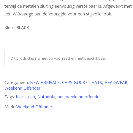
terwijl de metalen sluiting eenvoudig verstelbaar is. Afgewerkt met
een WO-badge aan de voorzijde voor een stijlvolle look.
Kleur:
BLACK
Dit product is nu niet op voorraad en niet beschikbaar.
Categorieën:
NEW ARRIVALS
,
CAPS-BUCKET HATS
,
HEADWEAR
,
Weekend Offender
Tags:
black
,
cap
,
Natadola
,
pet
,
weekend offender
Merk:
Weekend Offender