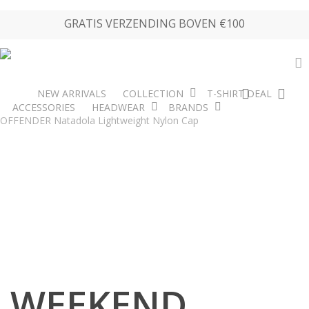
Skip
GRATIS VERZENDING BOVEN €100
to
main
content
a
search
acc
NEW ARRIVALS
COLLECTION
T-SHIRT DEAL
Home
HEADWEAR
CAPS-BUCKET HATS
WEEKEND
ACCESSORIES
HEADWEAR
BRANDS
OUTLET
OFFENDER Natadola Lightweight Nylon Cap
WEEKEND