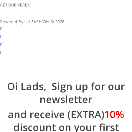
RETOURNEREN
Powered By UK FASHION © 2026
facebook
instagram
tiktok
trustpilot
Oi Lads, Sign up for our
newsletter
and receive (EXTRA)
10%
discount on your first