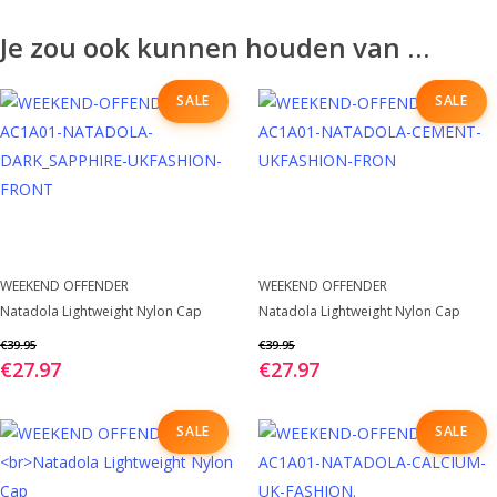
Je zou ook kunnen houden van …
SALE
SALE
Dit
Dit
WEEKEND OFFENDER
WEEKEND OFFENDER
BEKIJK
BEKIJK
Natadola Lightweight Nylon Cap
product
Natadola Lightweight Nylon Cap
product
heeft
heeft
€
39.95
€
39.95
€
27.97
€
27.97
meerdere
meerdere
variaties.
variaties.
Deze
Deze
SALE
SALE
optie
optie
kan
kan