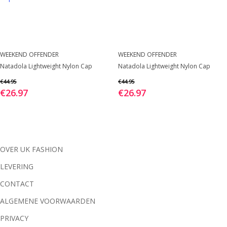
gekozen
gekozen
worden
worden
op
op
de
de
Dit
Dit
WEEKEND OFFENDER
WEEKEND OFFENDER
productpagina
productpagina
BEKIJK
BEKIJK
Natadola Lightweight Nylon Cap
product
Natadola Lightweight Nylon Cap
product
heeft
heeft
€
44.95
€
44.95
€
26.97
€
26.97
meerdere
meerdere
variaties.
variaties.
Deze
Deze
optie
optie
kan
kan
OVER UK FASHION
gekozen
gekozen
LEVERING
worden
worden
CONTACT
op
op
de
de
ALGEMENE VOORWAARDEN
productpagina
productpagina
PRIVACY