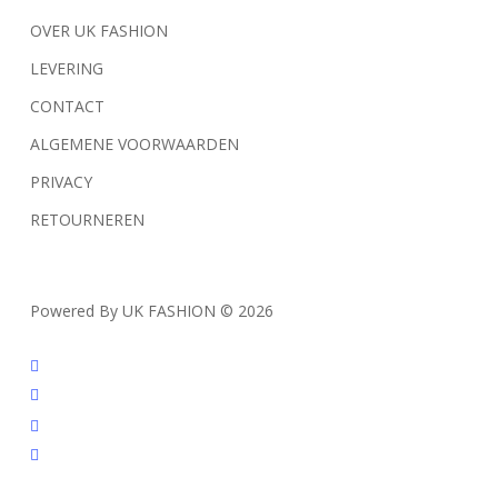
gekozen
gekozen
OVER UK FASHION
worden
worden
op
op
LEVERING
de
de
CONTACT
productpagina
productpagina
ALGEMENE VOORWAARDEN
PRIVACY
RETOURNEREN
Powered By UK FASHION © 2026
facebook
instagram
tiktok
trustpilot