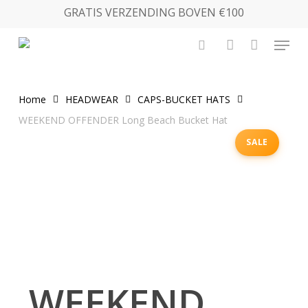
Skip
GRATIS VERZENDING BOVEN €100
to
Menu
main
search
account
content
Home
HEADWEAR
CAPS-BUCKET HATS
WEEKEND OFFENDER Long Beach Bucket Hat
SALE
WEEKEND